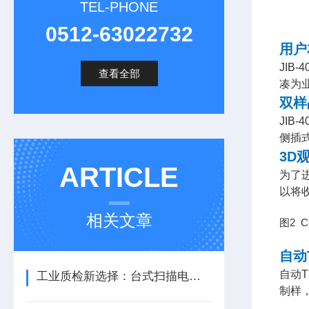
TEL-PHONE
0512-63022732
用户
JIB
查看全部
凑为
双样
JIB
侧插
3D
ARTICLE
为了
以将
相关文章
图
2 C
自动
自动
工业质检新选择：台式扫描电子显微镜快速样品检测
制样