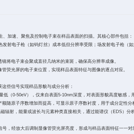
生、加速、聚焦及控制电子束在样品表面的扫描。其核心部件包括：
射电子枪（如钨灯丝）成本低但分辨率受限；场发射电子枪（如六
镜将电子束会聚成直径几纳米的束斑，确保高分辨率成像。
管荧光屏的电子束位置，实现样品表面特征与图像的逐点对应。
这些信号实现样品形貌与成分分析：
0-50eV），仅来自表面5-10nm深度，对表面形貌高度敏感
额随原子序数增加而提高，可显示原子序数衬度，用于成分定性分
辐射，能量或波长与元素种类直接相关，通过能谱仪（EDS）分
，经放大后调制显像管荧光屏亮度，形成与样品表面特征一一对应