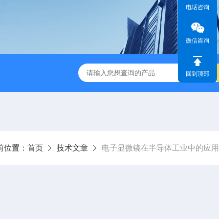
电话咨询
微信咨询
属成分分析仪
液氮液氦回收系统
IB-19530CP日本电子
回到顶部
前位置：
首页
技术文章
电子显微镜在半导体工业中的应用